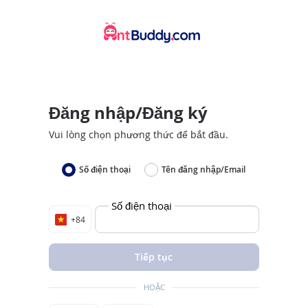
Đăng nhập/Đăng ký
Vui lòng chọn phương thức để bắt đầu.
Số điện thoại
Tên đăng nhập/Email
Số điện thoại
+84
Tiếp tục
HOẶC